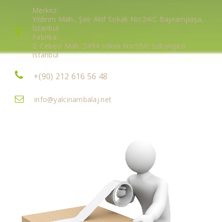
Merkez:
Yıldırım Mah., Şair Akif Sokak No:24/C Bayrampaşa,
İstanbul
Fabrika:
2. Cebeci Mah. 2494 sokak No:55/c Sultangazi
İstanbul
+(90) 212 616 56 48
info@yalcinambalaj.net