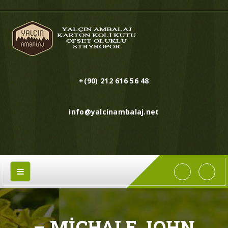
+(90) 212 616 56 48
info@yalcinambalaj.net
– MICHALE JOHN