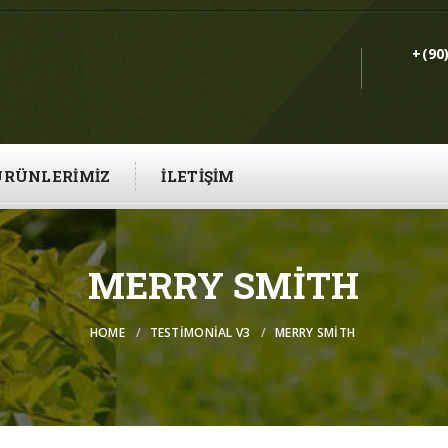
+(90
ÜRÜNLERIMIZ
İLETIŞIM
MERRY SMITH
HOME
TESTIMONIAL V3
MERRY SMITH