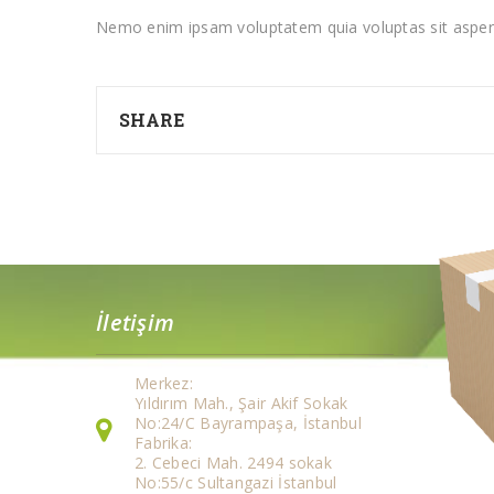
Nemo enim ipsam voluptatem quia voluptas sit aspern
SHARE
İletişim
Merkez:
Yıldırım Mah., Şair Akif Sokak
No:24/C Bayrampaşa, İstanbul
Fabrika:
2. Cebeci Mah. 2494 sokak
No:55/c Sultangazi İstanbul