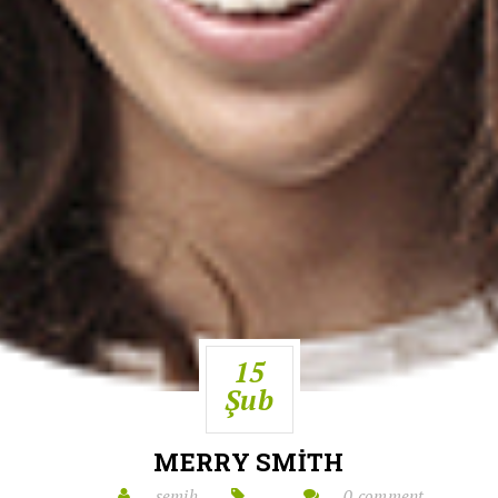
15
Şub
MERRY SMITH
semih
0 comment