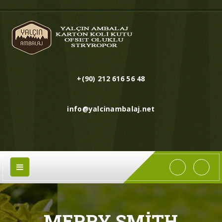
+(90) 212 616 56 48
info@yalcinambalaj.net
MERRY SMITH