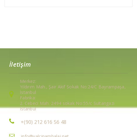
İletişim
Merkez:
Yıldırım Mah., Şair Akif Sokak No:24/C Bayrampaşa,
İstanbul
Fabrika:
2. Cebeci Mah. 2494 sokak No:55/c Sultangazi
İstanbul
+(90) 212 616 56 48
info@yalcinambalaj.net