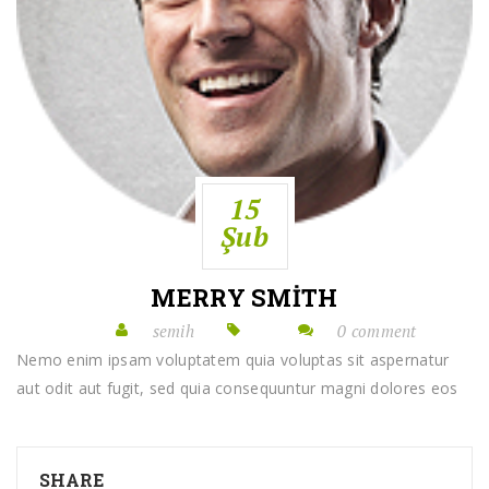
15
Şub
MERRY SMITH
semih
0 comment
Nemo enim ipsam voluptatem quia voluptas sit aspernatur
aut odit aut fugit, sed quia consequuntur magni dolores eos
SHARE