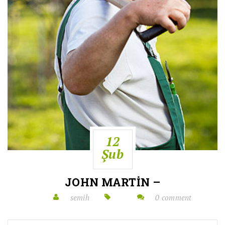
12
Şub
JOHN MARTIN –
semih
0 comment