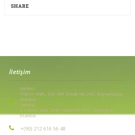
SHARE
İletişim
Merkez:
Yıldırım Mah., Şair Akif Sokak No:24/C Bayrampaşa,
İstanbul
Fabrika:
2. Cebeci Mah. 2494 sokak No:55/c Sultangazi
İstanbul
+(90) 212 616 56 48