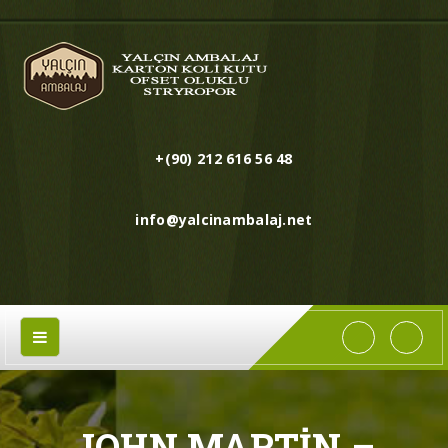
+(90) 212 616 56 48
info@yalcinambalaj.net
JOHN MARTIN –