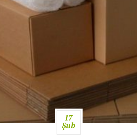
17
Şub