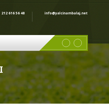
) 212 616 56 48
info@yalcinambalaj.net
I