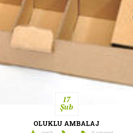
17
Şub
OLUKLU AMBALAJ
semih
0 comment