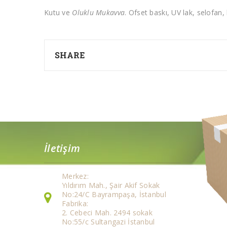
Kutu ve
Oluklu Mukavva
. Ofset baskı, UV lak, selofan
SHARE
İletişim
Merkez:
Yıldırım Mah., Şair Akif Sokak
No:24/C Bayrampaşa, İstanbul
Fabrika:
2. Cebeci Mah. 2494 sokak
No:55/c Sultangazi İstanbul