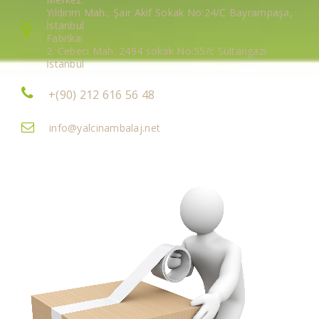
Yıldırım Mah., Şair Akif Sokak No:24/C Bayrampaşa,
İstanbul
Fabrika:
2. Cebeci Mah. 2494 sokak No:55/c Sultangazi
İstanbul
+(90) 212 616 56 48
info@yalcinambalaj.net